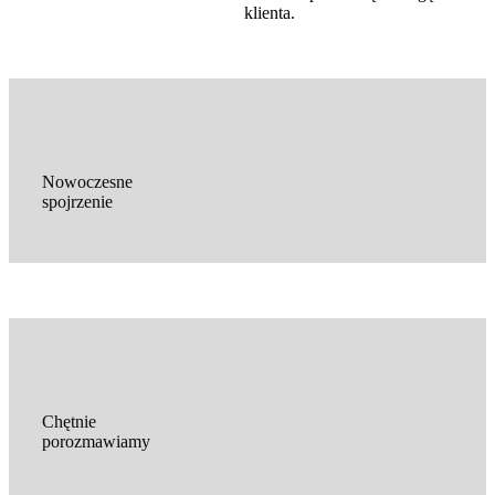
klienta.
Nowoczesne
spojrzenie
Chętnie
porozmawiamy