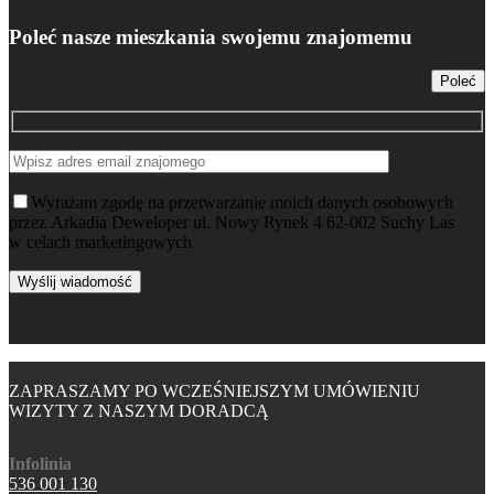
Poleć nasze mieszkania swojemu znajomemu
Poleć
Wyrażam zgodę na przetwarzanie moich danych osobowych
przez Arkadia Deweloper ul. Nowy Rynek 4 62-002 Suchy Las
w celach marketingowych
ZAPRASZAMY PO WCZEŚNIEJSZYM UMÓWIENIU
WIZYTY Z NASZYM DORADCĄ
Infolinia
536 001 130