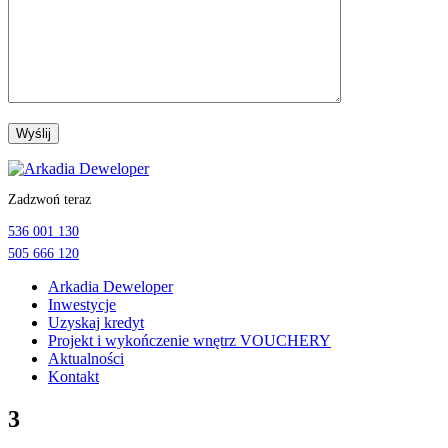
Przejdź
do
Zadzwoń teraz
treści
536 001 130
505 666 120
Arkadia Deweloper
Inwestycje
Uzyskaj kredyt
Projekt i wykończenie wnętrz VOUCHERY
Aktualności
Kontakt
3