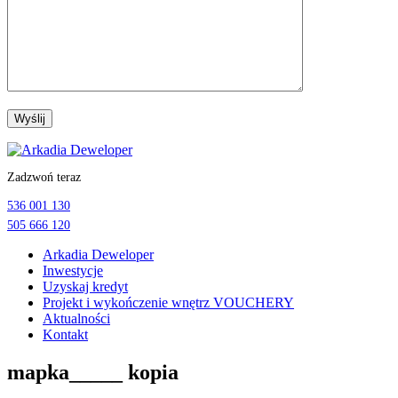
Przejdź
do
Zadzwoń teraz
treści
536 001 130
505 666 120
Arkadia Deweloper
Inwestycje
Uzyskaj kredyt
Projekt i wykończenie wnętrz VOUCHERY
Aktualności
Kontakt
mapka_____ kopia