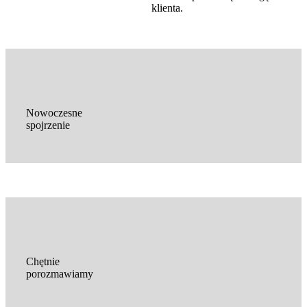
klienta.
Nowoczesne
spojrzenie
Chętnie
porozmawiamy