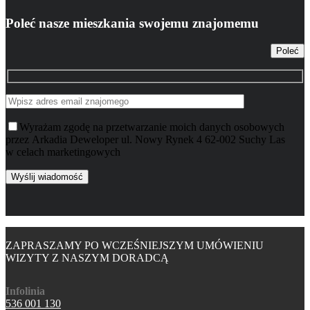
Poleć nasze mieszkania swojemu znajomemu
Poleć
Wyrażam zgodę na przetwarzanie moich danych osobowych
przez Arkadia Deweloper ul. Nowy Rynek 4 62-002 Suchy Las
w celach marketingowych
ZAPRASZAMY PO WCZEŚNIEJSZYM UMÓWIENIU
WIZYTY Z NASZYM DORADCĄ
Infolinia
536 001 130