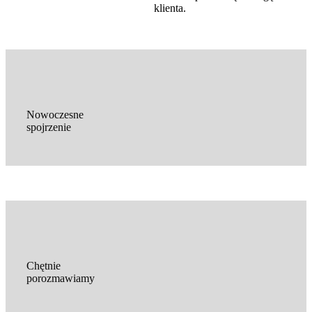
klienta.
Nowoczesne
spojrzenie
Chętnie
porozmawiamy