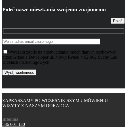
Poleć nasze mieszkania swojemu znajomemu
Poleć
Wyrażam zgodę na przetwarzanie moich danych osobowych
przez Arkadia Deweloper ul. Nowy Rynek 4 62-002 Suchy Las
w celach marketingowych
ZAPRASZAMY PO WCZEŚNIEJSZYM UMÓWIENIU
WIZYTY Z NASZYM DORADCĄ
Infolinia
536 001 130