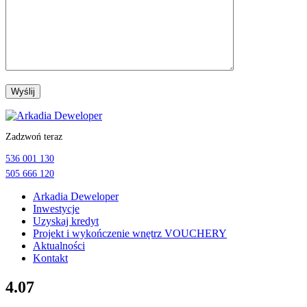
Przejdź
do
Zadzwoń teraz
treści
536 001 130
505 666 120
Arkadia Deweloper
Inwestycje
Uzyskaj kredyt
Projekt i wykończenie wnętrz VOUCHERY
Aktualności
Kontakt
4.07