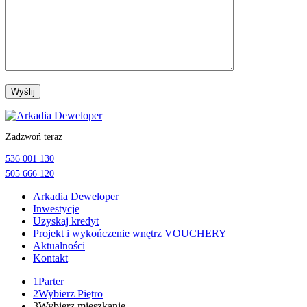
Przejdź
do
Zadzwoń teraz
treści
536 001 130
505 666 120
Arkadia Deweloper
Inwestycje
Uzyskaj kredyt
Projekt i wykończenie wnętrz VOUCHERY
Aktualności
Kontakt
1
Parter
2
Wybierz Piętro
3
Wybierz mieszkanie