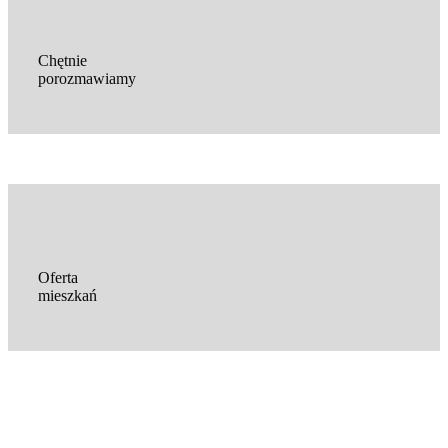
Chętnie
porozmawiamy
Oferta
mieszkań